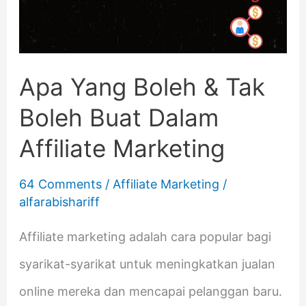
&
Tak
Boleh
Apa Yang Boleh & Tak
Buat
Boleh Buat Dalam
Dalam
Affiliate Marketing
Affiliate
Marketing
64 Comments
/
Affiliate Marketing
/
alfarabishariff
Affiliate marketing adalah cara popular bagi
syarikat-syarikat untuk meningkatkan jualan
online mereka dan mencapai pelanggan baru.