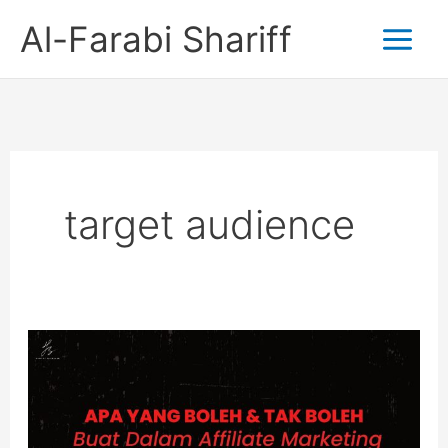
Skip
Al-Farabi Shariff
to
content
target audience
Apa
Yang
Boleh