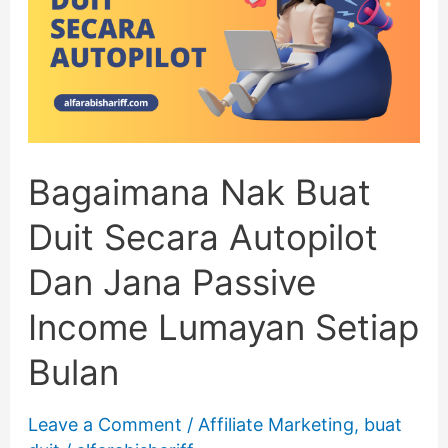
Buat
Duit
Secara
Autopilot
Dan
Bagaimana Nak Buat
Jana
Duit Secara Autopilot
Passive
Dan Jana Passive
Income
Income Lumayan Setiap
Lumayan
Bulan
Setiap
Bulan
Leave a Comment
/
Affiliate Marketing
,
buat