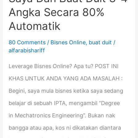
3-
Angka Secara 80%
4
Automatik
Angka
Secara
80 Comments
/
Bisnes Online
,
buat duit
/
alfarabishariff
80%
Automatik
Leverage Bisnes Online? Apa tu? POST INI
KHAS UNTUK ANDA YANG ADA MASALAH :
Begini, saya mula bisnes ketika saya sedang
belajar di sebuah IPTA, mengambil “Degree
in Mechatronics Engineering”. Bukan nak
bangga atau apa, kos ni dikatakan diantara