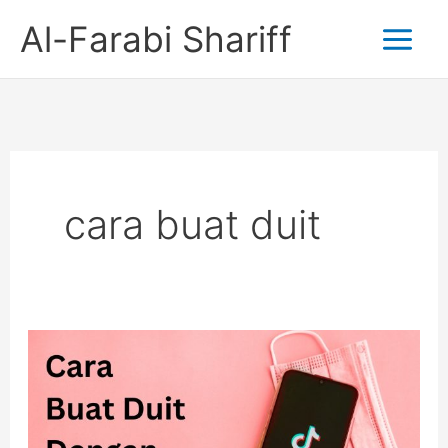
Skip
Al-Farabi Shariff
to
content
cara buat duit
6
Cara
Buat