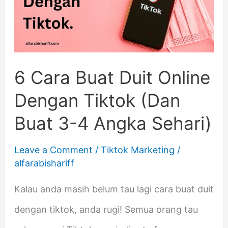
Duit
Online
Dengan
Tiktok
6 Cara Buat Duit Online
(Dan
Dengan Tiktok (Dan
Buat
Buat 3-4 Angka Sehari)
3-
Leave a Comment
/
Tiktok Marketing
/
4
alfarabishariff
Angka
Kalau anda masih belum tau lagi cara buat duit
Sehari)
dengan tiktok, anda rugi! Semua orang tau