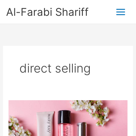
Skip
Al-Farabi Shariff
to
content
direct selling
Kehebatan
Mary
Kay: