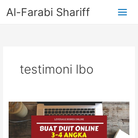
Skip
Al-Farabi Shariff
to
content
testimoni lbo
Bagaimana
Saya
Leverage