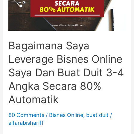
Bisnes
Online
Saya
Dan
Bagaimana Saya
Buat
Leverage Bisnes Online
Duit
Saya Dan Buat Duit 3-4
3-
Angka Secara 80%
4
Automatik
Angka
Secara
80 Comments
/
Bisnes Online
,
buat duit
/
alfarabishariff
80%