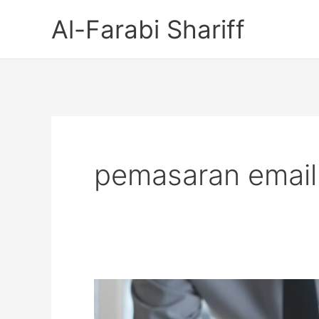
Skip
Al-Farabi Shariff
to
content
pemasaran email
Kelebihan