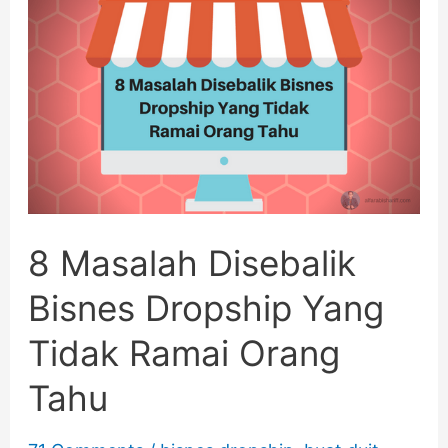
8
Masalah
Disebalik
Bisnes
Dropship
Yang
Tidak
8 Masalah Disebalik
Ramai
Bisnes Dropship Yang
Orang
Tidak Ramai Orang
Tahu
Tahu