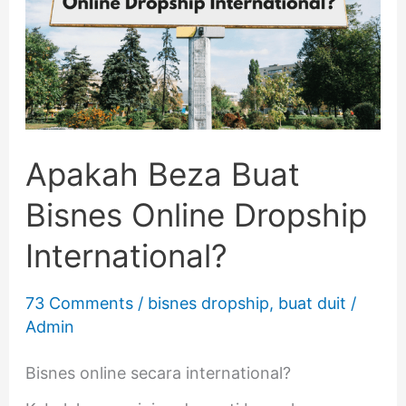
Buat
Bisnes
Online
Dropship
International?
Apakah Beza Buat
Bisnes Online Dropship
International?
73 Comments
/
bisnes dropship
,
buat duit
/
Admin
Bisnes online secara international?