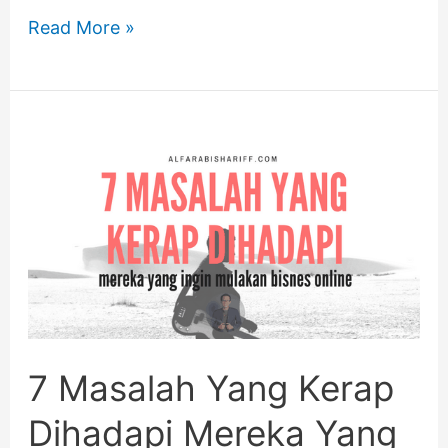
Read More »
7
Masalah
Yang
Kerap
Dihadapi Mereka
Yang
Ingin
7 Masalah Yang Kerap
Mulakan
Dihadapi Mereka Yang