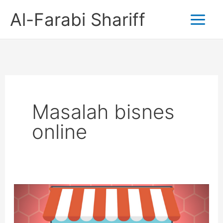
Skip
Al-Farabi Shariff
to
content
Masalah bisnes
online
8
Masalah