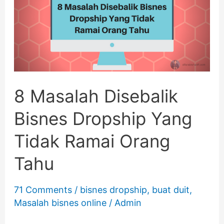
Disebalik
Bisnes
Dropship
Yang
Tidak
8 Masalah Disebalik
Ramai
Bisnes Dropship Yang
Orang
Tidak Ramai Orang
Tahu
Tahu
71 Comments
/
bisnes dropship
,
buat duit
,
Masalah bisnes online
/
Admin