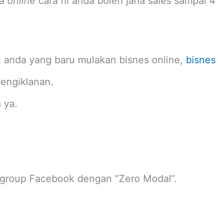
a online
cara ni anda boleh jana sales sampai 4
k anda yang baru mulakan bisnes online,
bisnes
pengiklanan.
 ya.
 group Facebook dengan “Zero Modal”.