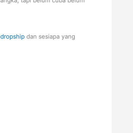
 angka, tapi belum cuba belum
 dropship
dan sesiapa yang